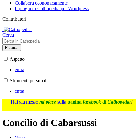
Collabora economicamente
Il plugin di Cathopedia per Wordpress
Contributori
Cerca
Ricerca
Aspetto
entra
Strumenti personali
entra
Hai già messo
mi piace
sulla
pagina
facebook
di
Cathopedia
?
Concilio di Cabarsussi
Voce