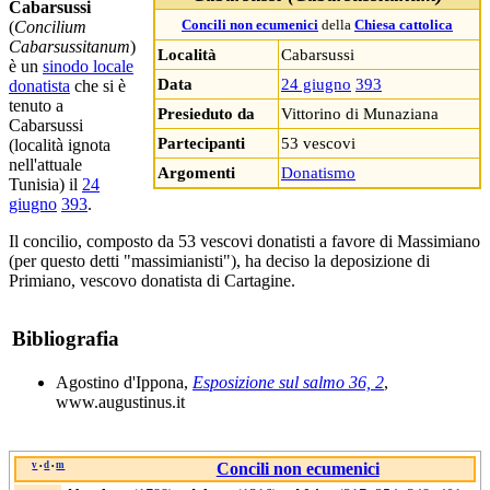
Cabarsussi
(
Concilium
Concili non ecumenici
della
Chiesa cattolica
Cabarsussitanum
)
Località
Cabarsussi
è un
sinodo locale
Data
24 giugno
393
donatista
che si è
tenuto a
Presieduto da
Vittorino di Munaziana
Cabarsussi
Partecipanti
53 vescovi
(località ignota
nell'attuale
Argomenti
Donatismo
Tunisia) il
24
giugno
393
.
Il concilio, composto da 53 vescovi donatisti a favore di Massimiano
(per questo detti "massimianisti"), ha deciso la deposizione di
Primiano, vescovo donatista di Cartagine.
Bibliografia
Agostino d'Ippona,
Esposizione sul salmo 36, 2
,
www.augustinus.it
v
d
m
Concili non ecumenici
•
•