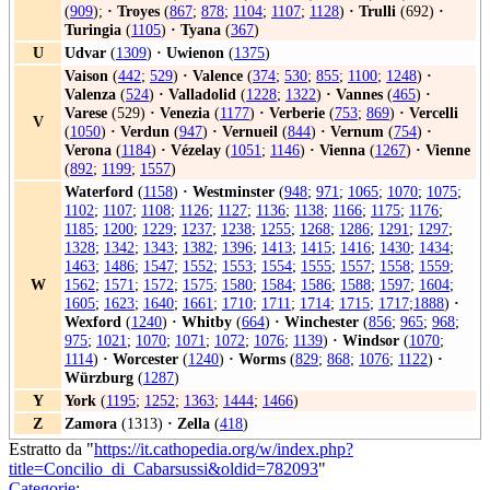
(
909
);
·
Troyes
(
867
;
878
;
1104
;
1107
;
1128
)
·
Trulli
(692)
·
Turingia
(
1105
)
·
Tyana
(
367
)
U
Udvar
(
1309
)
·
Uwienon
(
1375
)
Vaison
(
442
;
529
)
·
Valence
(
374
;
530
;
855
;
1100
;
1248
)
·
Valenza
(
524
)
·
Valladolid
(
1228
;
1322
)
·
Vannes
(
465
)
·
Varese
(529)
·
Venezia
(
1177
)
·
Verberie
(
753
;
869
)
·
Vercelli
V
(
1050
)
·
Verdun
(
947
)
·
Vernueil
(
844
)
·
Vernum
(
754
)
·
Verona
(
1184
)
·
Vézelay
(
1051
;
1146
)
·
Vienna
(
1267
)
·
Vienne
(
892
;
1199
;
1557
)
Waterford
(
1158
)
·
Westminster
(
948
;
971
;
1065
;
1070
;
1075
;
1102
;
1107
;
1108
;
1126
;
1127
;
1136
;
1138
;
1166
;
1175
;
1176
;
1185
;
1200
;
1229
;
1237
;
1238
;
1255
;
1268
;
1286
;
1291
;
1297
;
1328
;
1342
;
1343
;
1382
;
1396
;
1413
;
1415
;
1416
;
1430
;
1434
;
1463
;
1486
;
1547
;
1552
;
1553
;
1554
;
1555
;
1557
;
1558
;
1559
;
W
1562
;
1571
;
1572
;
1575
;
1580
;
1584
;
1586
;
1588
;
1597
;
1604
;
1605
;
1623
;
1640
;
1661
;
1710
;
1711
;
1714
;
1715
;
1717
;
1888
)
·
Wexford
(
1240
)
·
Whitby
(
664
)
·
Winchester
(
856
;
965
;
968
;
975
;
1021
;
1070
;
1071
;
1072
;
1076
;
1139
)
·
Windsor
(
1070
;
1114
)
·
Worcester
(
1240
)
·
Worms
(
829
;
868
;
1076
;
1122
)
·
Würzburg
(
1287
)
Y
York
(
1195
;
1252
;
1363
;
1444
;
1466
)
Z
Zamora
(1313)
·
Zella
(
418
)
Estratto da "
https://it.cathopedia.org/w/index.php?
title=Concilio_di_Cabarsussi&oldid=782093
"
Categorie
: