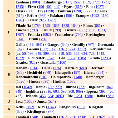
Eanham
(
1009
)
·
Edimburgo
(
1177
;
1552
;
1559
;
1724
;
1731
;
1743
)
·
Efeso
(
196
;
401
;
449
)
·
Egara
(
615
)
·
Elne
(
1027
)
·
E
Elvira
(
300
)
·
Ely
(
1290
)
·
Embrun
(
1290
;
1727
)
·
Epaona
(
517
)
·
Erfurt
(
932
)
·
Esfahan
(
450
)
·
Etampes
(
1092
;
1130
;
1147
)
·
Exeter
(
926
;
1287
)
Filadelfia
(
1789
;
1795
;
1835
;
1838
;
1844
)
·
Fimes
(
881
)
·
Finchall
(
799
)
·
Fleury
(
799
)
·
Firenze
(
1055
;
1106
;
1573
;
F
1787
)
·
Francia
(
1002
)
·
Francoforte
(
794
)
·
Freisinghen
(
1440
)
·
Friuli
(
796
)
Gallia
(
451
;
1041
)
·
Gangra
(
340
)
·
Gentilly
(
767
)
·
Germania
(
742
)
·
Gerona
(
517
;
1068
;
1261
;
1274
;
1717
)
·
Gerusalemme
G
(
ca. 50
;
196
;
349
;
399
;
453
;
518
;
536
;
553
;
634
;
726
;
1443
;
1672
)
·
Gloucester
(
1378
)
·
Goa
(
1567
;
1585
)
·
Grado
(
1296
)
·
Gratlea
(
925
)
·
Guastalla
(
1106
)
Habam
(
1014
)
·
Halle
(
1176
)
·
Hatfield
(
680
)
·
Hertford
(
673
)
·
Hethifeld
(
679
)
·
Hierapolis
(
197
)
·
Hiereia
(
754
)
·
H
Hohenaltheim
(
916
)
·
Holmpatrick
(
1148
)
·
Homberger
(
1526
)
·
Huesca
(
598
)
·
Husillos
(
1088
)
Iași
(
1642
)
·
Iconio
(
256
;
377
)
·
Illirico
(
272
)
·
Ingelheim
(
840
;
I
948
)
·
Inghilterra
(
516
;
603
;
693
;
908
;
969
)
·
Ippona
(
393
;
426
;
427)
·
Irlanda
(
456
;
684
;
1097
)
·
Isle
(
1251
;
1288
)
·
Italia
(
381
)
J
Jaca
(
1063
)
·
Junca
(
524
)
Kells
(
1152
)
·
Kiev
(
1147
)
·
Kingsbury
(
851
)
·
Kingston
K
(
838
)
·
Kirtlington
(
977
)
Lambesi
(
240
)
·
Lambeth
(
1261
;
1281
;
1330
;
1351
;
1362
;
1367
;