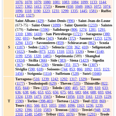
1076
;
1078
;
1079
;
1080
;
1081
;
1083
;
1084
;
1099
;
1133
;
1144
;
1227
;
1302
;
1412
;
1725
)
·
Rouen
(
650
;
1049
;
1063
;
1072
;
1074
;
1096
;
1118
;
1190
;
1223
;
1231
;
1299
;
1335
;
1445
;
1581
)
·
Ruffec
(
1258
;
1327
)
Saint Albans
(
429
)
·
Saint-Denis
(
996
)
·
Saint-Jean-de-Losne
(673-75)
·
Saint-Omer
(
1099
)
·
Saint Quentin
(
1233
)
·
Saintes
(579)
·
Salerno
(
1596
)
·
Salisburgo
(
806
;
1274
;
1281
;
1291
;
1310
;
1386
;
1418
)
·
San Pietroburgo
(
1721
)
·
Saragozza
(
380
;
592
;
691
)
·
Sardica
(
343
)
·
Satala
(
372
)
·
Saumur
(
1253
;
1276
;
1294
;
1315
)
·
Savonnieres
(
859
)
·
Schiracavan
(
862
)
·
Scozia
S
(
1187
)
·
Seden
(
1267
)
·
Seleucia
(
359
;
362
;
410
)
·
Seligenstadt
(
1022
)
·
Senlis
(
873
;
1235
;
1310
;
1315
;
1326
)
·
Sens
(
1140
;
1199
;
1256
;
1320
;
1485
)
·
Septimania
(589)
·
Shanghai
(
1924
)
·
Sicilia
(
366
)
·
Side
(
383
)
·
Siena
(
1423
)
·
Sigedin
(
367
)
·
Sinnada
(
230
)
·
Sirmio
(
351
;
357
)
·
Sis
(
1307
)
·
Siviglia
(
590
;
618
)
·
Soissons
(
744
;
853
;
866
;
1092
;
1115
;
1121
;
1456
)
·
Strigonia
(
1114
)
·
Suffetum
(
528
)
·
Sutri
(
1046
)
Tarragona
(
516
;
1239
;
1242
;
1292
;
1317
;
1329
)
·
Tassus
(
1177
)
·
Teodosiopoli
(
629
)
·
Theven
(
535
)
·
Thionville
(
822
;
835
;
844
)
·
Tiro
(
335
)
·
Toledo
(
400
;
405
;
527
;
589
;
610
;
633
;
636
;
638
;
646
;
653
;
655
;
656
;
675
;
681
;
683
;
684
;
688
;
693
;
694
;
1324
;
1339
;
1473
;
1565
)
·
Tolosa
(
1056
;
1119
;
1161
;
1219
;
1229
;
T
1590
)
·
Torino
(
398-401
)
·
Tortosa
(
1429
)
·
Toul
(
859
;
860
)
·
Tours
(
461
;
566
;
813
;
1055
;
1060
;
1096
;
1163
;
1236
;
1239
;
1282
;
1396
;
1510
;
1583
)
·
Trenton
(
1801
)
·
Treviri
(
948
;
1238
;
1310
;
1548
;
1549
)
·
Tribur
(
895
;
1076
)
·
Trim
(
1291
)
·
Trosle