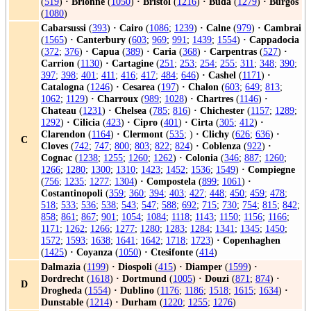
(
519
)
·
Brionne
(
1050
)
·
Bristol
(
1216
)
·
Buda
(
1279
)
·
Burgos
(
1080
)
Cabarsussi
(
393
)
·
Cairo
(
1086
;
1239
)
·
Calne
(
979
)
·
Cambrai
(
1565
)
·
Canterbury
(
603
;
969
;
991
;
1439
;
1554
)
·
Cappadocia
(
372
;
376
)
·
Capua
(
389
)
·
Caria
(
368
)
·
Carpentras
(
527
)
·
Carrion
(
1130
)
·
Cartagine
(
251
;
253
;
254
;
255
;
311
;
348
;
390
;
397
;
398
;
401
;
411
;
416
;
417
;
484
;
646
)
·
Cashel
(
1171
)
·
Catalogna
(
1246
)
·
Cesarea
(
197
)
·
Chalon
(
603
;
649
;
813
;
1062
;
1129
)
·
Charroux
(
989
;
1028
)
·
Chartres
(
1146
)
·
Chateau
(
1231
)
·
Chelsea
(
785
;
816
)
·
Chichester
(
1157
;
1289
;
1292
)
·
Cilicia
(
423
)
·
Cipro
(
401
)
·
Cirta
(
305
;
412
)
·
Clarendon
(
1164
)
·
Clermont
(
535
; )
·
Clichy
(
626
;
636
)
·
C
Cloves
(
742
;
747
;
800
;
803
;
822
;
824
)
·
Coblenza
(
922
)
·
Cognac
(
1238
;
1255
;
1260
;
1262
)
·
Colonia
(
346
;
887
;
1260
;
1266
;
1280
;
1300
;
1310
;
1423
;
1452
;
1536
;
1549
)
·
Compiegne
(
756
;
1235
;
1277
;
1304
)
·
Compostela
(
899
;
1061
)
·
Costantinopoli
(
359
;
360
;
394
;
403
;
427
;
448
;
450
;
459
;
478
;
518
;
533
;
536
;
538
;
543
;
547
;
588
;
692
;
715
;
730
;
754
;
815
;
842
;
858
;
861
;
867
;
901
;
1054
;
1084
;
1118
;
1143
;
1150
;
1156
;
1166
;
1171
;
1262
;
1266
;
1277
;
1280
;
1283
;
1284
;
1341
;
1345
;
1450
;
1572
;
1593
;
1638
;
1641
;
1642
;
1718
;
1723
)
·
Copenhaghen
(
1425
)
·
Coyanza
(
1050
)
·
Ctesifonte
(
414
)
Dalmazia
(
1199
)
·
Diospoli
(
415
)
·
Diamper
(
1599
)
·
Dordrecht
(
1618
)
·
Dortmund
(
1005
)
·
Douzi
(
871
;
874
)
·
D
Drogheda
(
1554
)
·
Dublino
(
1176
;
1186
;
1518
;
1615
;
1634
)
·
Dunstable
(
1214
)
·
Durham
(
1220
;
1255
;
1276
)