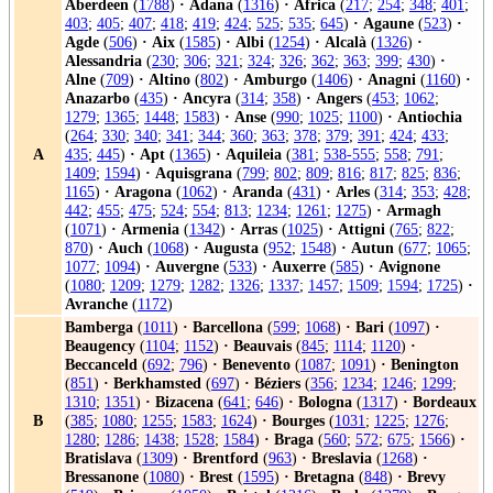
Aberdeen
(
1788
)
·
Adana
(
1316
)
·
Africa
(
217
;
254
;
348
;
401
;
403
;
405
;
407
;
418
;
419
;
424
;
525
;
535
;
645
)
·
Agaune
(
523
)
·
Agde
(
506
)
·
Aix
(
1585
)
·
Albi
(
1254
)
·
Alcalà
(
1326
)
·
Alessandria
(
230
;
306
;
321
;
324
;
326
;
362
;
363
;
399
;
430
)
·
Alne
(
709
)
·
Altino
(
802
)
·
Amburgo
(
1406
)
·
Anagni
(
1160
)
·
Anazarbo
(
435
)
·
Ancyra
(
314
;
358
)
·
Angers
(
453
;
1062
;
1279
;
1365
;
1448
;
1583
)
·
Anse
(
990
;
1025
;
1100
)
·
Antiochia
(
264
;
330
;
340
;
341
;
344
;
360
;
363
;
378
;
379
;
391
;
424
;
433
;
A
435
;
445
)
·
Apt
(
1365
)
·
Aquileia
(
381
;
538-555
;
558
;
791
;
1409
;
1594
)
·
Aquisgrana
(
799
;
802
;
809
;
816
;
817
;
825
;
836
;
1165
)
·
Aragona
(
1062
)
·
Aranda
(
431
)
·
Arles
(
314
;
353
;
428
;
442
;
455
;
475
;
524
;
554
;
813
;
1234
;
1261
;
1275
)
·
Armagh
(
1071
)
·
Armenia
(
1342
)
·
Arras
(
1025
)
·
Attigni
(
765
;
822
;
870
)
·
Auch
(
1068
)
·
Augusta
(
952
;
1548
)
·
Autun
(
677
;
1065
;
1077
;
1094
)
·
Auvergne
(
533
)
·
Auxerre
(
585
)
·
Avignone
(
1080
;
1209
;
1279
;
1282
;
1326
;
1337
;
1457
;
1509
;
1594
;
1725
)
·
Avranche
(
1172
)
Bamberga
(
1011
)
·
Barcellona
(
599
;
1068
)
·
Bari
(
1097
)
·
Beaugency
(
1104
;
1152
)
·
Beauvais
(
845
;
1114
;
1120
)
·
Beccanceld
(
692
;
796
)
·
Benevento
(
1087
;
1091
)
·
Benington
(
851
)
·
Berkhamsted
(
697
)
·
Béziers
(
356
;
1234
;
1246
;
1299
;
1310
;
1351
)
·
Bizacena
(
641
;
646
)
·
Bologna
(
1317
)
·
Bordeaux
B
(
385
;
1080
;
1255
;
1583
;
1624
)
·
Bourges
(
1031
;
1225
;
1276
;
1280
;
1286
;
1438
;
1528
;
1584
)
·
Braga
(
560
;
572
;
675
;
1566
)
·
Bratislava
(
1309
)
·
Brentford
(
963
)
·
Breslavia
(
1268
)
·
Bressanone
(
1080
)
·
Brest
(
1595
)
·
Bretagna
(
848
)
·
Brevy