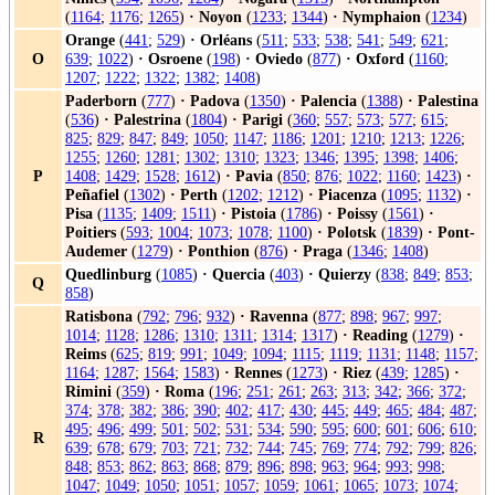
(
1164
;
1176
;
1265
)
·
Noyon
(
1233
;
1344
)
·
Nymphaion
(
1234
)
Orange
(
441
;
529
)
·
Orléans
(
511
;
533
;
538
;
541
;
549
;
621
;
O
639
;
1022
)
·
Osroene
(
198
)
·
Oviedo
(
877
)
·
Oxford
(
1160
;
1207
;
1222
;
1322
;
1382
;
1408
)
Paderborn
(
777
)
·
Padova
(
1350
)
·
Palencia
(
1388
)
·
Palestina
(
536
)
·
Palestrina
(
1804
)
·
Parigi
(
360
;
557
;
573
;
577
;
615
;
825
;
829
;
847
;
849
;
1050
;
1147
;
1186
;
1201
;
1210
;
1213
;
1226
;
1255
;
1260
;
1281
;
1302
;
1310
;
1323
;
1346
;
1395
;
1398
;
1406
;
P
1408
;
1429
;
1528
;
1612
)
·
Pavia
(
850
;
876
;
1022
;
1160
;
1423
)
·
Peñafiel
(
1302
)
·
Perth
(
1202
;
1212
)
·
Piacenza
(
1095
;
1132
)
·
Pisa
(
1135
;
1409
;
1511
)
·
Pistoia
(
1786
)
·
Poissy
(
1561
)
·
Poitiers
(
593
;
1004
;
1073
;
1078
;
1100
)
·
Polotsk
(
1839
)
·
Pont-
Audemer
(
1279
)
·
Ponthion
(
876
)
·
Praga
(
1346
;
1408
)
Quedlinburg
(
1085
)
·
Quercia
(
403
)
·
Quierzy
(
838
;
849
;
853
;
Q
858
)
Ratisbona
(
792
;
796
;
932
)
·
Ravenna
(
877
;
898
;
967
;
997
;
1014
;
1128
;
1286
;
1310
;
1311
;
1314
;
1317
)
·
Reading
(
1279
)
·
Reims
(
625
;
819
;
991
;
1049
;
1094
;
1115
;
1119
;
1131
;
1148
;
1157
;
1164
;
1287
;
1564
;
1583
)
·
Rennes
(
1273
)
·
Riez
(
439
;
1285
)
·
Rimini
(
359
)
·
Roma
(
196
;
251
;
261
;
263
;
313
;
342
;
366
;
372
;
374
;
378
;
382
;
386
;
390
;
402
;
417
;
430
;
445
;
449
;
465
;
484
;
487
;
495
;
496
;
499
;
501
;
502
;
531
;
534
;
590
;
595
;
600
;
601
;
606
;
610
;
R
639
;
678
;
679
;
703
;
721
;
732
;
744
;
745
;
769
;
774
;
792
;
799
;
826
;
848
;
853
;
862
;
863
;
868
;
879
;
896
;
898
;
963
;
964
;
993
;
998
;
1047
;
1049
;
1050
;
1051
;
1057
;
1059
;
1061
;
1065
;
1073
;
1074
;