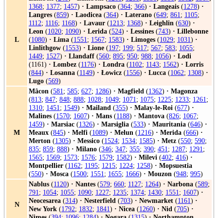
1368
;
1377
;
1457
)
·
Lampsaco
(
364
;
366
)
·
Langeais
(
1278
)
·
Langres
(
859
)
·
Laodicea
(
364
)
·
Laterano
(
649
;
861
;
1105
;
1112
;
1116
;
1168
)
·
Lavaur
(
1213
;
1368
)
·
Leighlin
(
630
)
·
Leon
(
1020
;
1090
)
·
Lerida
(
524
)
·
Lessines
(
743
)
·
Lillebonne
L
(
1080
)
·
Lima
(
1551
;
1567
;
1583
)
·
Limoges
(
1029
;
1031
)
·
Linlithgow
(
1553
)
·
Lione
(
197
;
199
;
517
;
567
;
583
;
1055
;
1449
;
1527
)
·
Llandaff
(
560
;
895
;
950
;
988
;
1056
)
·
Lodi
(1161)
·
Lombez
(
1176
)
·
Londra
(
1102
;
1143
;
1562
)
·
Lorris
(
844
)
·
Losanna
(
1149
)
·
Łowicz
(
1556
)
·
Lucca
(
1062
;
1308
)
·
Lugo
(
569
)
Mâcon
(
581
;
585
;
627
;
1286
)
·
Magfield
(
1362
)
·
Magonza
(
813
;
847
;
848
;
888
;
1028
;
1049
;
1071
;
1075
;
1225
;
1233
;
1261
;
1310
;
1451
;
1549
)
·
Mailand
(
355
)
·
Malay-le-Roi
(
677
)
·
Malines
(
1570
;
1607
)
·
Mans
(
1188
)
·
Mantova
(
826
;
1067
;
1459
)
·
Marsiac
(
1326
)
·
Marsiglia
(
533
)
·
Mauritania
(
646
)
·
M
Meaux
(
845
)
·
Melfi
(
1089
)
·
Melun
(
1216
)
·
Merida
(
666
)
·
Merton
(
1305
)
·
Messico
(
1524
;
1534
;
1585
)
·
Metz
(
550
;
590
;
835
;
859
;
888
)
·
Milano
(
346
;
347
;
355
;
390
;
451
;
1287
;
1291
;
1565
;
1569
;
1573
;
1576
;
1579
;
1582
)
·
Milevi
(
402
;
416
)
·
Montpellier
(
1162
;
1195
;
1215
;
1224
;
1258
)
·
Mopsuestia
(
550
)
·
Mosca
(
1500
;
1551
;
1655
;
1666
)
·
Mouzon
(
948
;
995
)
Nablus
(
1120
)
·
Nantes
(
579
;
660
;
1127
;
1264
)
·
Narbona
(
589
;
791
;
1054
;
1055
;
1090
;
1227
;
1235
;
1374
;
1430
;
1551
;
1607
)
·
Neocesarea
(
314
)
·
Nesterfield
(
703
)
·
Newmarket
(
1161
)
·
N
New York
(
1792
;
1832
;
1841
)
·
Nicea
(
1260
)
·
Nid
(
705
)
·
Nimes
(
394
;
1096
;
1284
)
·
Nogara
(
1315
)
·
Northampton