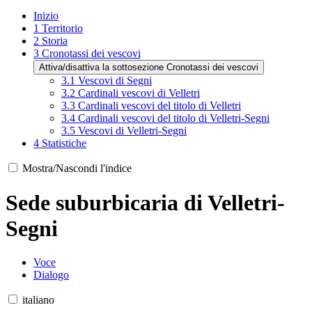
Inizio
1
Territorio
2
Storia
3
Cronotassi dei vescovi
Attiva/disattiva la sottosezione Cronotassi dei vescovi
3.1
Vescovi di Segni
3.2
Cardinali vescovi di Velletri
3.3
Cardinali vescovi del titolo di Velletri
3.4
Cardinali vescovi del titolo di Velletri-Segni
3.5
Vescovi di Velletri-Segni
4
Statistiche
Mostra/Nascondi l'indice
Sede suburbicaria di Velletri-
Segni
Voce
Dialogo
italiano