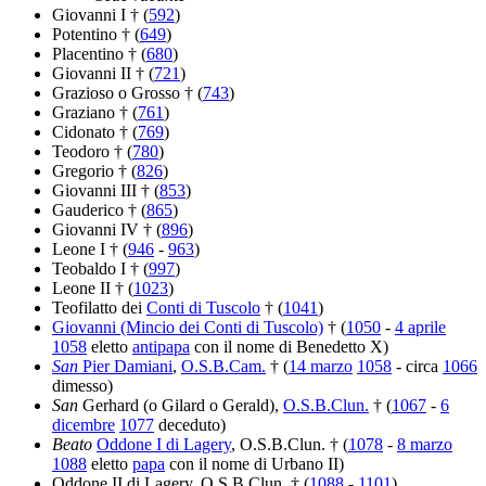
Giovanni I † (
592
)
Potentino † (
649
)
Placentino † (
680
)
Giovanni II † (
721
)
Grazioso o Grosso † (
743
)
Graziano † (
761
)
Cidonato † (
769
)
Teodoro † (
780
)
Gregorio † (
826
)
Giovanni III † (
853
)
Gauderico † (
865
)
Giovanni IV † (
896
)
Leone I † (
946
-
963
)
Teobaldo I † (
997
)
Leone II † (
1023
)
Teofilatto dei
Conti di Tuscolo
† (
1041
)
Giovanni (Mincio dei Conti di Tuscolo)
† (
1050
-
4 aprile
1058
eletto
antipapa
con il nome di Benedetto X)
San
Pier Damiani
,
O.S.B.Cam.
† (
14 marzo
1058
- circa
1066
dimesso)
San
Gerhard (o Gilard o Gerald),
O.S.B.Clun.
† (
1067
-
6
dicembre
1077
deceduto)
Beato
Oddone I di Lagery
, O.S.B.Clun. † (
1078
-
8 marzo
1088
eletto
papa
con il nome di Urbano II)
Oddone II di Lagery, O.S.B.Clun. † (
1088
-
1101
)