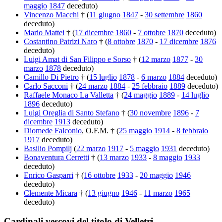
maggio
1847
deceduto)
Vincenzo Macchi
† (
11 giugno
1847
-
30 settembre
1860
deceduto)
Mario Mattei
† (
17 dicembre
1860
-
7 ottobre
1870
deceduto)
Costantino Patrizi Naro
† (
8 ottobre
1870
-
17 dicembre
1876
deceduto)
Luigi Amat di San Filippo e Sorso
† (
12 marzo
1877
-
30
marzo
1878
deceduto)
Camillo Di Pietro
† (
15 luglio
1878
-
6 marzo
1884
deceduto)
Carlo Sacconi
† (
24 marzo
1884
-
25 febbraio
1889
deceduto)
Raffaele Monaco La Valletta
† (
24 maggio
1889
-
14 luglio
1896
deceduto)
Luigi Oreglia di Santo Stefano
† (
30 novembre
1896
-
7
dicembre
1913
deceduto)
Diomede Falconio
, O.F.M. † (
25 maggio
1914
-
8 febbraio
1917
deceduto)
Basilio Pompilj
(
22 marzo
1917
-
5 maggio
1931
deceduto)
Bonaventura Cerretti
† (
13 marzo
1933
-
8 maggio
1933
deceduto)
Enrico Gasparri
† (
16 ottobre
1933
-
20 maggio
1946
deceduto)
Clemente Micara
† (
13 giugno
1946
-
11 marzo
1965
deceduto)
Cardinali vescovi del titolo di Velletri