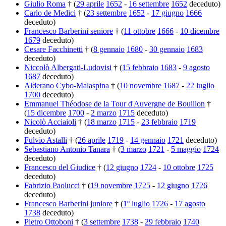
Giulio Roma
† (
29 aprile
1652
-
16 settembre
1652
deceduto)
Carlo de Medici
† (
23 settembre
1652
-
17 giugno
1666
deceduto)
Francesco Barberini seniore
† (
11 ottobre
1666
-
10 dicembre
1679
deceduto)
Cesare Facchinetti
† (
8 gennaio
1680
-
30 gennaio
1683
deceduto)
Niccolò Albergati-Ludovisi
† (
15 febbraio
1683
-
9 agosto
1687
deceduto)
Alderano Cybo-Malaspina
† (
10 novembre
1687
-
22 luglio
1700
deceduto)
Emmanuel Théodose de la Tour d'Auvergne de Bouillon
†
(
15 dicembre
1700
-
2 marzo
1715
deceduto)
Nicolò Acciaioli
† (
18 marzo
1715
-
23 febbraio
1719
deceduto)
Fulvio Astalli
† (
26 aprile
1719
-
14 gennaio
1721
deceduto)
Sebastiano Antonio Tanara
† (
3 marzo
1721
-
5 maggio
1724
deceduto)
Francesco del Giudice
† (
12 giugno
1724
-
10 ottobre
1725
deceduto)
Fabrizio Paolucci
† (
19 novembre
1725
-
12 giugno
1726
deceduto)
Francesco Barberini juniore
† (
1º luglio
1726
-
17 agosto
1738
deceduto)
Pietro Ottoboni
† (
3 settembre
1738
-
29 febbraio
1740