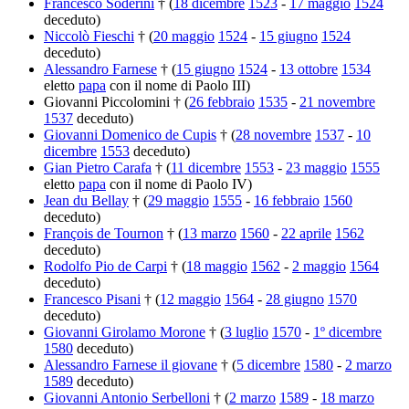
Francesco Soderini
† (
18 dicembre
1523
-
17 maggio
1524
deceduto)
Niccolò Fieschi
† (
20 maggio
1524
-
15 giugno
1524
deceduto)
Alessandro Farnese
† (
15 giugno
1524
-
13 ottobre
1534
eletto
papa
con il nome di Paolo III)
Giovanni Piccolomini † (
26 febbraio
1535
-
21 novembre
1537
deceduto)
Giovanni Domenico de Cupis
† (
28 novembre
1537
-
10
dicembre
1553
deceduto)
Gian Pietro Carafa
† (
11 dicembre
1553
-
23 maggio
1555
eletto
papa
con il nome di Paolo IV)
Jean du Bellay
† (
29 maggio
1555
-
16 febbraio
1560
deceduto)
François de Tournon
† (
13 marzo
1560
-
22 aprile
1562
deceduto)
Rodolfo Pio de Carpi
† (
18 maggio
1562
-
2 maggio
1564
deceduto)
Francesco Pisani
† (
12 maggio
1564
-
28 giugno
1570
deceduto)
Giovanni Girolamo Morone
† (
3 luglio
1570
-
1º dicembre
1580
deceduto)
Alessandro Farnese il giovane
† (
5 dicembre
1580
-
2 marzo
1589
deceduto)
Giovanni Antonio Serbelloni
† (
2 marzo
1589
-
18 marzo