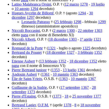
Latino Malabranca Orsini
, O.P. † (
12 marzo
1278
-
19 luglio
o
10 agosto
1294
deceduto)
Hugues Aycelin de Billomf
, O.P. † (agosto
1294
-
30
dicembre
1297
deceduto)
Leonardo Patrasso
† (
25 febbraio
1298
- febbraio
1299
dimesso) (amministratore apostolico)
Niccolò Boccasini
, O.P. † (
2 marzo
1300
-
22 ottobre
1303
eletto
papa
con il nome di Benedetto XI)
Niccolò Alberti
, O.P. † (
18 dicembre
1303
-
1º aprile
1321
deceduto)
Regnaud de la Porte
† (
1321
- luglio o agosto
1325
deceduto)
Bertrand du Pouget
† (
18 dicembre
1327
-
3 febbraio
1352
deceduto)
Etienne Aubert
† (
13 febbraio
1352
-
18 dicembre
1352
eletto
papa
con il nome di Innocenzo VI)
Pierre Bertrand juniore
† (
1353
-
13 luglio
1361
deceduto)
Andouin Aubert
† (
1361
-
10 maggio
1363
deceduto)
Élie de Saint-Yrieix
, O.S.B. † (
1363
-
10 maggio
1367
deceduto)
Guillaume de la Sudrie
, O.P. † (
17 settembre
1367
-
28
settembre
1373
deceduto)
Pierre d'Estaing
, O.S.B. † (
1373
-
18
o
25 novembre
1377
deceduto)
Bertrand Lagier
,
O.F.M.
† (aprile
1378
-
8
o
18 novembre