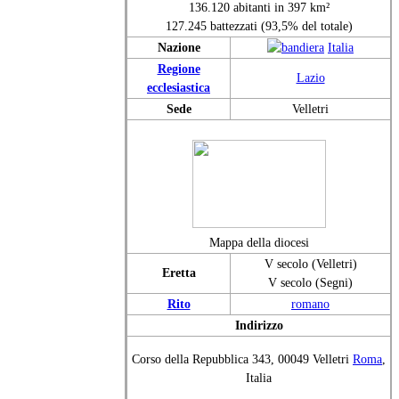
136.120 abitanti in 397 km²
127.245 battezzati (93,5% del totale)
Nazione
Italia
Regione
Lazio
ecclesiastica
Sede
Velletri
Mappa della diocesi
V secolo (Velletri)
Eretta
V secolo (Segni)
Rito
romano
Indirizzo
Corso della Repubblica 343, 00049 Velletri
Roma
,
Italia