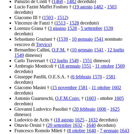
Panuzio de Conti † (
1468
-
1482
deceduto)
Lucio Fazini Maffei Fosforo † (
19 agosto
1482
-
1503
deceduto)
Giacomo III † (
1503
-
1512
)
Vincenzo de Fanzi † (
1513
-
1528
deceduto)
Lorenzo Grana † (
3 giugno
1528
-
5 settembre
1539
deceduto)
Sebastiano Graziani † (
1539
-
10 gennaio
1541
nominato
vescovo di
Trevico
)
Bernardino Callini,
O.F.M.
† (
10 gennaio
1541
-
12 luglio
1549
dimesso)
Carlo Traversari † (
12 luglio
1549
-
1551
dimesso)
Ambrogio Monticoli † (
18 gennaio
1551
-
11 ottobre
1569
deceduto)
Giuseppe Panfili, O.E.S.A. † (
6 febbraio
1570
-
1581
deceduto)
Giacomo Masini † (
15 novembre
1581
-
11 ottobre
1602
deceduto)
Antonio Guarneschi,
O.F.M.Conv.
† (
1603
- ottobre
1605
deceduto)
Giovanni Ludovico Pasolini † (
20 febbraio
1606
-
1625
dimesso)
Ludovico de Actis † (
18 agosto
1625
-
1632
deceduto)
Ottavio Orsini † (
20 settembre
1632
-
1640
deceduto)
Francesco Romolo Mileti † (
8 ottobre
1640
-
7 gennaio
1643