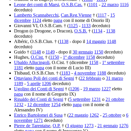
Leone dei conti di Marsi
,
O.S.B.Cas.
† (
1101
-
22 marzo
1116
deceduto)
Lamberto Scannabecchi
,
Can.Reg.Vienne
† (
1117
-
15
dicembre
1124
eletto
papa
con il nome di Onorio II)
Giovanni VI, O.S.B.Cam. † (
1125
-
1133
deceduto)
Drogon (o Drogone, o Dracon),
O.S.B.
† (
1134
-
1138
deceduto)
Albéric, O.S.B.Clun. † (
1138
- dopo il
14 maggio
1148
deceduto)
Guido † (
1148
o
1149
- dopo il
30 gennaio
1150
deceduto)
Hughes,
O.Cist.
† (
1150
-
1º dicembre
1158
deceduto)
Ubaldo Allucingoli
, O.Cist. † (dicembre
1158
-
1º settembre
1181
eletto
papa
con il nome di Lucio III)
Thibaud, O.S.B.Clun. † (
1183
-
4 novembre
1188
deceduto)
Ottaviano Poli dei conti di Segni
† (
22 febbraio
o
31 marzo
1189
-
5 aprile
1206
deceduto)
Ugolino dei Conti di Segni
† (
1206
-
19 marzo
1227
eletto
papa
con il nome di Gregorio IX)
Rinaldo dei Conti di Segni
† (
5 settembre
1231
o
21 ottobre
1232
-
12 dicembre
1254
eletto
papa
con il nome di
Alessandro IV)
Enrico Bartolomei di Susa
† (
22 maggio
1262
-
25 ottobre
o
6
novembre
1271
deceduto)
Pierre de Tarentaise
,
O.P.
† (
3 giugno
1273
-
21 gennaio
1276
eletto
papa
con il nome di Innocenzo V)