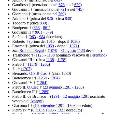
Albino † (menzionato nel
649
)
Gaudioso † (menzionato nel
678
e nel
679
)
Giovanni I † (menzionato nel
721
e nel
745
)
Giordano † (menzionato nel
769
)
Adriano † (prima del
826
- circa
830
)
Teodoro † (circa
830
)
Boniperto † (
853
-
861
)
Giovanni II † (
861
-
879
)
Stefano † (
963
-
984
deceduto)
Roberto † (prima del
1015
- dopo il
1036
)
Erasmo † (prima del
1059
- dopo il
1071
)
San
Bruno di Segni
† (
1079
-
31 agosto
1123
deceduto)
Trasmondo † (
1123
-
1138
nominato vescovo di
Ferentino
)
Giovanni III † (circa
1138
-
1178
)
Pietro I † (
1179
-
1206
)
J... † (
1207
)
Bernardo,
O.S.B.Cas.
† (circa
1230
)
Bartolomeo I † (
1254
-
1264
)
Giovanni IV † (
1264
)
Pietro II,
O.Cist.
† (
23 gennaio
1281
-
1285
)
Bartolomeo II † (
1289
)
Pietro III de Brunaco † (
1291
-
12 maggio
1291
nominato
vescovo di
Anagni
)
Giacomo I † (
16 settembre
1291
-
1303
deceduto)
Pietro IV † (
8 luglio
1303
-
1321
deceduto)