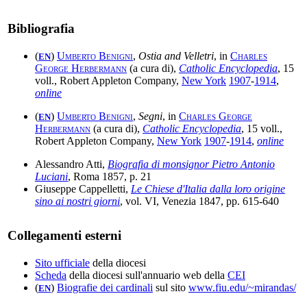
Bibliografia
(
)
Umberto Benigni
,
Ostia and Velletri
, in
Charles
EN
George Herbermann
(a cura di),
Catholic Encyclopedia
, 15
voll., Robert Appleton Company,
New York
1907
-
1914
,
online
(
)
Umberto Benigni
,
Segni
, in
Charles George
EN
Herbermann
(a cura di),
Catholic Encyclopedia
, 15 voll.,
Robert Appleton Company,
New York
1907
-
1914
,
online
Alessandro Atti,
Biografia di monsignor Pietro Antonio
Luciani
, Roma 1857, p. 21
Giuseppe Cappelletti,
Le Chiese d'Italia dalla loro origine
sino ai nostri giorni
, vol. VI, Venezia 1847, pp. 615-640
Collegamenti esterni
Sito ufficiale
della diocesi
Scheda
della diocesi sull'annuario web della
CEI
(
)
Biografie dei cardinali
sul sito
www.fiu.edu/~mirandas/
EN