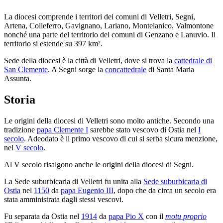
La diocesi comprende i territori dei comuni di Velletri, Segni,
Artena, Colleferro, Gavignano, Lariano, Montelanico, Valmontone
nonché una parte del territorio dei comuni di Genzano e Lanuvio. Il
territorio si estende su 397 km².
Sede della diocesi è la città di Velletri, dove si trova la
cattedrale di
San Clemente
. A Segni sorge la
concattedrale
di Santa Maria
Assunta.
Storia
Le origini della diocesi di Velletri sono molto antiche. Secondo una
tradizione
papa Clemente I
sarebbe stato vescovo di Ostia nel
I
secolo
. Adeodato è il primo vescovo di cui si serba sicura menzione,
nel
V secolo
.
Al V secolo risalgono anche le origini della diocesi di Segni.
La Sede suburbicaria di Velletri fu unita alla
Sede suburbicaria di
Ostia
nel
1150
da
papa Eugenio III
, dopo che da circa un secolo era
stata amministrata dagli stessi vescovi.
Fu separata da Ostia nel
1914
da
papa Pio X
con il
motu proprio