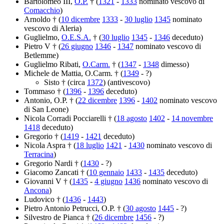
Bartolomeo III,
O.P.
† (
1321
-
1333
nominato vescovo di
Comacchio
)
Arnoldo † (
10 dicembre
1333
-
30 luglio
1345
nominato
vescovo di Aleria)
Guglielmo,
O.E.S.A.
† (
30 luglio
1345
-
1346
deceduto)
Pietro V † (
26 giugno
1346
-
1347
nominato vescovo di
Betlemme)
Guglielmo Ribati,
O.Carm.
† (
1347
-
1348
dimesso)
Michele de Mattia, O.Carm. † (
1349
- ?)
Sisto † (circa
1372
) (antivescovo)
Tommaso † (
1396
-
1396
deceduto)
Antonio, O.P. † (
22 dicembre
1396
-
1402
nominato vescovo
di San Leone)
Nicola Corradi Pocciarelli † (
18 agosto
1402
-
14 novembre
1418
deceduto)
Gregorio † (
1419
-
1421
deceduto)
Nicola Aspra † (
18 luglio
1421
-
1430
nominato vescovo di
Terracina
)
Gregorio Nardi † (
1430
- ?)
Giacomo Zancati † (
10 gennaio
1433
-
1435
deceduto)
Giovanni V † (
1435
-
4 giugno
1436
nominato vescovo di
Ancona
)
Ludovico † (
1436
-
1443
)
Pietro Antonio Petrucci, O.P. † (
30 agosto
1445
- ?)
Silvestro de Pianca † (
26 dicembre
1456
- ?)