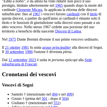
"Edita a nobis"
, e da allora ha visto ridurre non poco il suo
prestigio, limitato ulteriormente nel
1965
quando dopo la morte del
cardinale
Clemente Micara
, fu applicata la riforma delle diocesi
suburbicarie: fino al
1967
i vescovi furono
cardinali
con il
titolo
di
questa diocesi, a partire da quell'anno ai cardinali è rimasto solo il
titolo e le funzioni di giurisdizione sulla diocesi sono passate a un
altro vescovo. Nello stesso 1967 cedette una porzione del suo
territorio a beneficio della nascente
Diocesi di Latina
.
Nel
1975
Dante Bernini divenne il suo primo vescovo ordinario.
Il
21 ottobre
1981
fu unita
aeque principaliter
alla diocesi di Segni.
Il
30 settembre
1986
l'unione è divenuta
plena
.
Dal
12 settembre
2023
è unita
in persona episcopi
alla
Sede
suburbicaria di Frascati
.
Cronotassi dei vescovi
Vescovi di Segni
Santolo † (menzionato nel
494
e nel
499
)
Giusto † (prima del
501
- dopo il
504
)
Giuliano † (menzionato nel
551
)