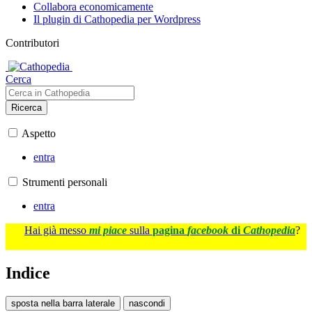
Collabora economicamente
Il plugin di Cathopedia per Wordpress
Contributori
Cerca
Ricerca
Aspetto
entra
Strumenti personali
entra
Hai già messo
mi piace
sulla
pagina
facebook
di
Cathopedia
?
Indice
sposta nella barra laterale
nascondi