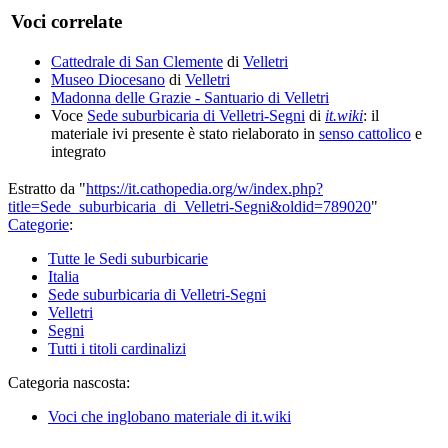
Voci correlate
Cattedrale di San Clemente
di
Velletri
Museo Diocesano
di
Velletri
Madonna delle Grazie - Santuario di Velletri
Voce
Sede suburbicaria di Velletri-Segni
di
it.wiki
: il
materiale ivi presente è stato rielaborato in
senso cattolico
e
integrato
Estratto da "
https://it.cathopedia.org/w/index.php?
title=Sede_suburbicaria_di_Velletri-Segni&oldid=789020
"
Categorie
:
Tutte le Sedi suburbicarie
Italia
Sede suburbicaria di Velletri-Segni
Velletri
Segni
Tutti i titoli cardinalizi
Categoria nascosta:
Voci che inglobano materiale di it.wiki