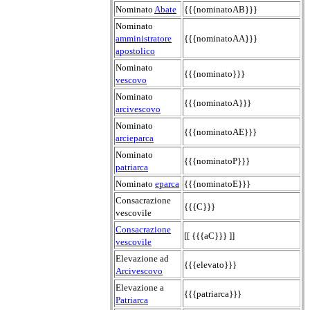
Nominato
Abate
{{{nominatoAB}}}
Nominato
amministratore
{{{nominatoAA}}}
apostolico
Nominato
{{{nominato}}}
vescovo
Nominato
{{{nominatoA}}}
arcivescovo
Nominato
{{{nominatoAE}}}
arcieparca
Nominato
{{{nominatoP}}}
patriarca
Nominato
eparca
{{{nominatoE}}}
Consacrazione
{{{C}}}
vescovile
Consacrazione
[[ {{{aC}}} ]]
vescovile
Elevazione ad
{{{elevato}}}
Arcivescovo
Elevazione a
{{{patriarca}}}
Patriarca