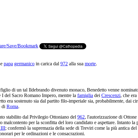
e
papa
germanico
in carica dal
972
alla sua
morte
.
 figlio di un tal Ildebrando divenuto monaco, Benedetto venne nominat
ne I del Sacro Romano Impero, mentre la
famiglia
dei
Crescenzi
, che era
 era sostenuto sia dal partito filo-imperiale sia, probabilmente, dai cir
o di
Roma
.
to stabilito dal Privilegio Ottoniano del
962
, l'autorizzazione di Ottone
ro malcontento per la sconfitta del loro candidato e aspettare. Intanto la
III
; confermò la supremazia della sede di Treviri come la più antica del t
onorari per le ordinazioni e le consacrazioni.