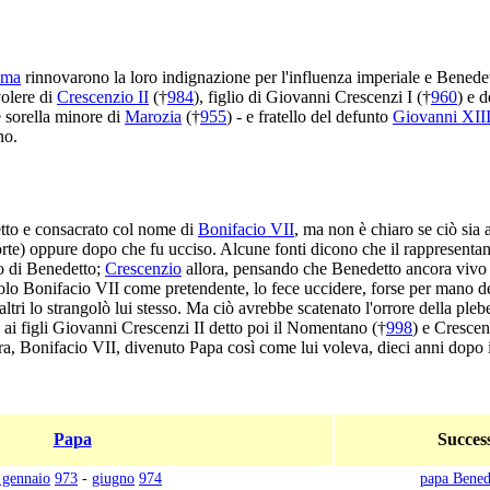
ma
rinnovarono la loro indignazione per l'influenza imperiale e Benedet
volere di
Crescenzio II
(†
984
), figlio di Giovanni Crescenzi I (†
960
) e 
e sorella minore di
Marozia
(†
955
) - e fratello del defunto
Giovanni XII
no.
etto e consacrato col nome di
Bonifacio VII
, ma non è chiaro se ciò sia
te) oppure dopo che fu ucciso. Alcune fonti dicono che il rappresentant
o di Benedetto;
Crescenzio
allora, pensando che Benedetto ancora vivo 
olo Bonifacio VII come pretendente, lo fece uccidere, forse per mano de
ltri lo strangolò lui stesso. Ma ciò avrebbe scatenato l'orrore della pl
 ai figli Giovanni Crescenzi II detto poi il Nomentano (†
998
) e Crescen
ura, Bonifacio VII, divenuto Papa così come lui voleva, dieci anni dopo i
Papa
Succes
 gennaio
973
-
giugno
974
papa Bened