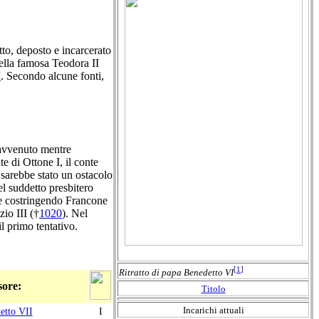
to, deposto e incarcerato
della famosa Teodora II
I
. Secondo alcune fonti,
 avvenuto mentre
e di Ottone I, il conte
sarebbe stato un ostacolo
l suddetto presbitero
ebe costringendo Francone
zio III (†
1020
). Nel
l primo tentativo.
[
1
]
Ritratto di papa Benedetto VI
sore:
Titolo
Incarichi attuali
etto VII
I