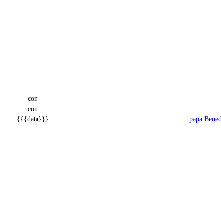
con
con
{{{data}}}
papa Bened