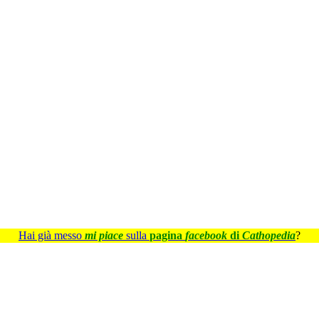
Hai già messo
mi piace
sulla
pagina
facebook
di
Cathopedia
?