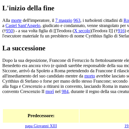
L'inizio della fine
Alla
morte
dell'imperatore, il
7 maggio
963
, i turbolenti cittadini di
Ro
a
Castel Sant'Angelo
, giudicato e condannato, venne strangolato per 
(†
950
) - a sua volta figlia di [[Teodora (
X secolo
)|Teodora I]] (†
916
) 
l'esecutore materiale fu un presbitero di nome Cyrithius figlio di Stefa
La successione
Dopo la sua deposizione, Francone di Ferruccio fu frettolosamente el
Benedetto era ancora vivo (e quindi sarebbe responsabile della sua mor
Siccone, arrivò da Spoleto a Roma pretendendo da Francone il rilasci
all'insediamento del suo candidato mentre da
morto
avrebbe lasciato s
Cyrithius di Stefano o forse per mano dello stesso Francone; secondo a
alla fuga e Crescenzio a ritirarsi in convento, lasciando Roma in mano
convento Crescenzio II
morì
nel
984
, durante il regno della sua creat
Predecessore:
papa Giovanni XIII
19