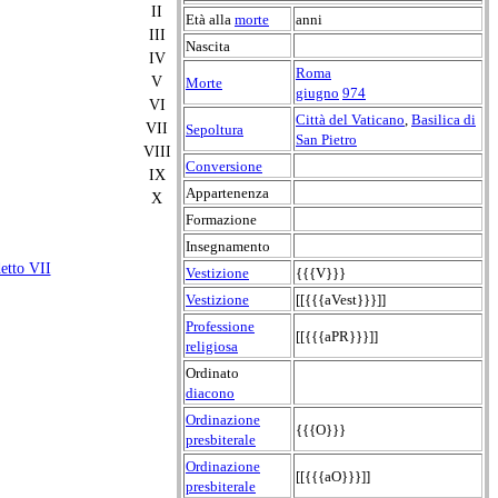
II
Età alla
morte
anni
III
Nascita
IV
Roma
V
Morte
giugno
974
VI
Città del Vaticano
,
Basilica di
VII
Sepoltura
San Pietro
VIII
Conversione
IX
Appartenenza
X
Formazione
Insegnamento
etto VII
Vestizione
{{{V}}}
Vestizione
[[{{{aVest}}}]]
Professione
[[{{{aPR}}}]]
religiosa
Ordinato
diacono
Ordinazione
{{{O}}}
presbiterale
Ordinazione
[[{{{aO}}}]]
presbiterale