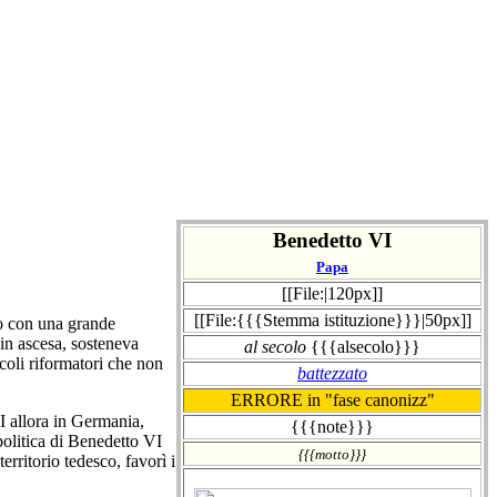
Benedetto VI
Papa
[[File:|120px]]
[[File:{{{Stemma istituzione}}}|50px]]
o con una grande
 in ascesa, sosteneva
al secolo
{{{alsecolo}}}
coli riformatori che non
battezzato
ERRORE in "fase canonizz"
 I allora in Germania,
{{{note}}}
 politica di Benedetto VI
{{{motto}}}
erritorio tedesco, favorì i