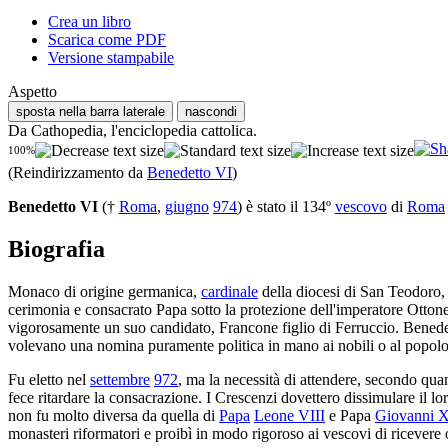
Crea un libro
Scarica come PDF
Versione stampabile
Aspetto
sposta nella barra laterale
nascondi
Da Cathopedia, l'enciclopedia cattolica.
100%
(Reindirizzamento da
Benedetto VI
)
Benedetto VI
(†
Roma
,
giugno
974
) è stato il 134º
vescovo
di
Roma
Biografia
Monaco di origine germanica,
cardinale
della diocesi di San Teodoro,
cerimonia e consacrato Papa sotto la protezione dell'imperatore Otto
vigorosamente un suo candidato, Francone figlio di Ferruccio. Benedetto
volevano una nomina puramente politica in mano ai nobili o al popol
Fu eletto nel
settembre
972
, ma la necessità di attendere, secondo quan
fece ritardare la consacrazione. I Crescenzi dovettero dissimulare il lo
non fu molto diversa da quella di
Papa
Leone VIII
e Papa
Giovanni X
monasteri riformatori e proibì in modo rigoroso ai vescovi di ricevere 