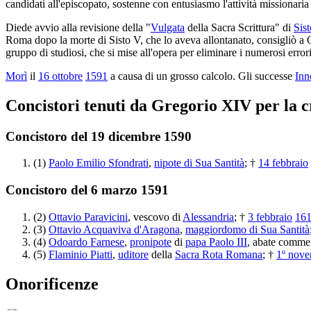
candidati all'episcopato, sostenne con entusiasmo l'attività missionaria
Diede avvio alla revisione della "
Vulgata
della Sacra Scrittura" di
Sis
Roma dopo la morte di Sisto V, che lo aveva allontanato, consigliò a
gruppo di studiosi, che si mise all'opera per eliminare i numerosi error
Morì
il
16 ottobre
1591
a causa di un grosso calcolo. Gli successe
Inn
Concistori tenuti da Gregorio XIV per la c
Concistoro del 19 dicembre 1590
(1)
Paolo Emilio Sfondrati
,
nipote di Sua Santità
; †
14 febbraio
Concistoro del 6 marzo 1591
(2)
Ottavio Paravicini
, vescovo di
Alessandria
; †
3 febbraio
16
(3)
Ottavio Acquaviva d'Aragona
,
maggiordomo di Sua Santità
(4)
Odoardo Farnese
,
pronipote
di
papa Paolo III
, abate comme
(5)
Flaminio Piatti
,
uditore
della
Sacra Rota Romana
; †
1º nov
Onorificenze