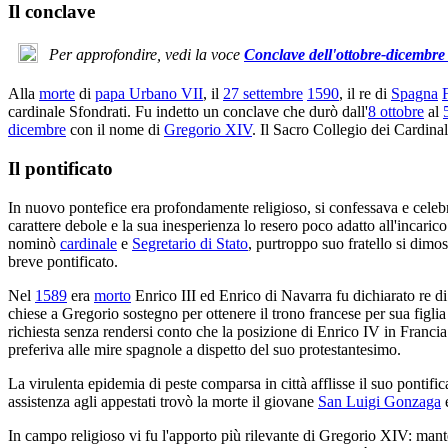
Il conclave
Per approfondire, vedi la voce
Conclave dell'ottobre-dicembre
Alla
morte
di
papa Urbano VII
, il
27 settembre
1590
, il re di
Spagna
F
cardinale Sfondrati. Fu indetto un conclave che durò dall'
8 ottobre
al
dicembre
con il nome di
Gregorio XIV
. Il Sacro Collegio dei Cardina
Il pontificato
In nuovo pontefice era profondamente religioso, si confessava e celeb
carattere debole e la sua inesperienza lo resero poco adatto all'incari
nominò
cardinale
e
Segretario di Stato
, purtroppo suo fratello si dim
breve pontificato.
Nel
1589
era
morto
Enrico III ed Enrico di Navarra fu dichiarato re di
chiese a Gregorio sostegno per ottenere il trono francese per sua figlia
richiesta senza rendersi conto che la posizione di Enrico IV in Francia
preferiva alle mire spagnole a dispetto del suo protestantesimo.
La virulenta epidemia di peste comparsa in città afflisse il suo pontific
assistenza agli appestati trovò la morte il giovane
San Luigi Gonzaga
e
In campo religioso vi fu l'apporto più rilevante di Gregorio XIV: mante