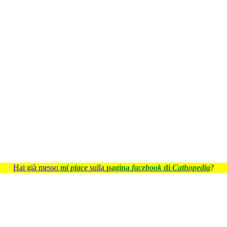
Hai già messo
mi piace
sulla
pagina
facebook
di
Cathopedia
?