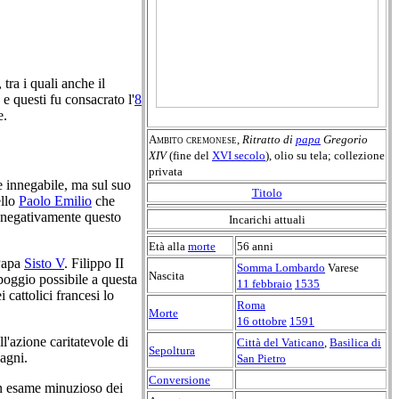
 tra i quali anche il
e questi fu consacrato l'
8
e.
Ambito cremonese
,
Ritratto di
papa
Gregorio
XIV
(fine del
XVI secolo
), olio su tela; collezione
privata
le innegabile, ma sul suo
Titolo
ello
Paolo Emilio
che
o negativamente questo
Incarichi attuali
Età alla
morte
56 anni
 Papa
Sisto V
. Filippo II
Somma Lombardo
Varese
Nascita
ppoggio possibile a questa
11 febbraio
1535
cattolici francesi lo
Roma
Morte
16 ottobre
1591
l'azione caritatevole di
Città del Vaticano
,
Basilica di
Sepoltura
agni.
San Pietro
Conversione
 un esame minuzioso dei