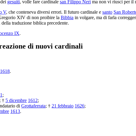
 dei
gesuiti
, volle fare cardinale
san Filippo Neri
ma non vi riuscì per il n
to V
, che conteneva diversi errori. Il futuro cardinale e
santo
San Robert
 Gregorio XIV di non proibire la
Bibbia
in volgare, ma di farla correggere
i della traduzione biblica precedente.
ocenzo IX
.
reazione di nuovi cardinali
1618
.
11
;
; †
5 dicembre
1612
;
ndatario di
Grottaferrata
; †
21 febbraio
1626
;
embre
1613
.