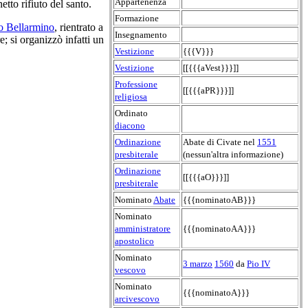
Appartenenza
etto rifiuto del santo.
Formazione
o Bellarmino
, rientrato a
Insegnamento
; si organizzò infatti un
Vestizione
{{{V}}}
Vestizione
[[{{{aVest}}}]]
Professione
[[{{{aPR}}}]]
religiosa
Ordinato
diacono
Ordinazione
Abate di Civate nel
1551
presbiterale
(nessun'altra informazione)
Ordinazione
[[{{{aO}}}]]
presbiterale
Nominato
Abate
{{{nominatoAB}}}
Nominato
amministratore
{{{nominatoAA}}}
apostolico
Nominato
3 marzo
1560
da
Pio IV
vescovo
Nominato
{{{nominatoA}}}
arcivescovo