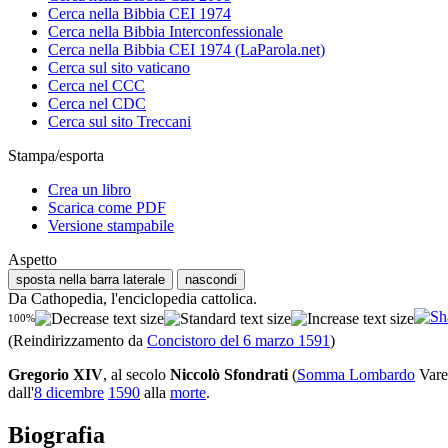
Cerca nella Bibbia CEI 1974
Cerca nella Bibbia Interconfessionale
Cerca nella Bibbia CEI 1974 (LaParola.net)
Cerca sul sito vaticano
Cerca nel CCC
Cerca nel CDC
Cerca sul sito Treccani
Stampa/esporta
Crea un libro
Scarica come PDF
Versione stampabile
Aspetto
sposta nella barra laterale
nascondi
Da Cathopedia, l'enciclopedia cattolica.
100%
(Reindirizzamento da
Concistoro del 6 marzo 1591
)
Gregorio XIV
, al secolo
Niccolò Sfondrati
(
Somma Lombardo
Vare
dall'
8 dicembre
1590
alla
morte
.
Biografia