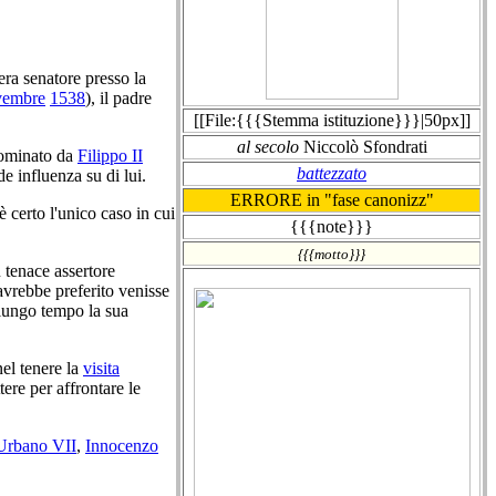
 era senatore presso la
vembre
1538
), il padre
[[File:{{{Stemma istituzione}}}|50px]]
al secolo
Niccolò Sfondrati
nominato da
Filippo II
battezzato
e influenza su di lui.
ERRORE in "fase canonizz"
è certo l'unico caso in cui
{{{note}}}
{{{motto}}}
 tenace assertore
vrebbe preferito venisse
 lungo tempo la sua
el tenere la
visita
ere per affrontare le
Urbano VII
,
Innocenzo