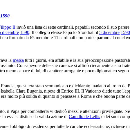
 1590
ilippo II
inviò una lista di sette cardinali, papabili secondo il suo parere,
5 dicembre
1590
. Il collegio elesse Papa lo Sfondrati il
5 dicembre
1590
li era formato da 65 membri e 11 cardinali non parteciparono al conclav
rava la
messa
tutti i giorni, era affabile e la sua preoccupazione pastora
co assunto. Consapevole delle sue carenze si affidò ciecamente a suo frat
ostrò meno capace di lui, di carattere arrogante e poco diplomatico segn
 Francia, questi era stato scomunicato e dichiarato inadatto al trono da
 Isabella Clara Eugenia, nipote di Enrico III. Il Vaticano diede tutto l'a
 era molto più solida di quanto si pensasse a Roma e che buona parte dei 
ato, il Papa per combatterla vi dedicò mezzi e attenzioni privilegiate. Nel
 in essa si distinse la valida azione di
Camillo de Lellis
e dei suoi comp
nne l'obbligo di residenza per tutte le cariche ecclesiastiche, richiese