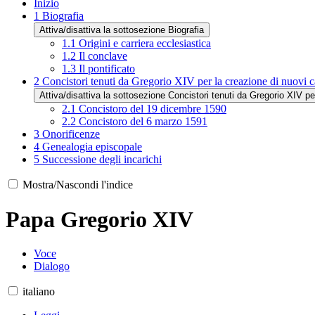
Inizio
1
Biografia
Attiva/disattiva la sottosezione Biografia
1.1
Origini e carriera ecclesiastica
1.2
Il conclave
1.3
Il pontificato
2
Concistori tenuti da Gregorio XIV per la creazione di nuovi c
Attiva/disattiva la sottosezione Concistori tenuti da Gregorio XIV per
2.1
Concistoro del 19 dicembre 1590
2.2
Concistoro del 6 marzo 1591
3
Onorificenze
4
Genealogia episcopale
5
Successione degli incarichi
Mostra/Nascondi l'indice
Papa Gregorio XIV
Voce
Dialogo
italiano