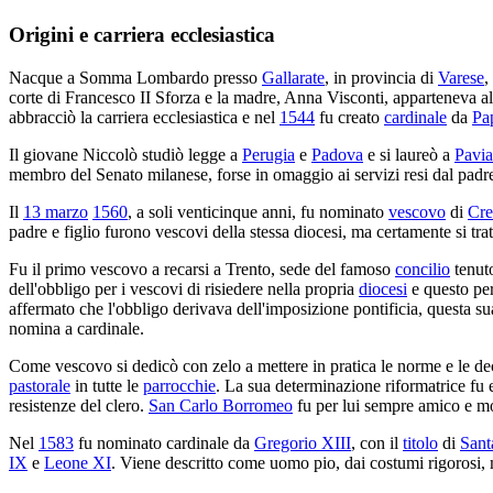
Origini e carriera ecclesiastica
Nacque a Somma Lombardo presso
Gallarate
, in provincia di
Varese
,
corte di Francesco II Sforza e la madre, Anna Visconti, apparteneva a
abbracciò la carriera ecclesiastica e nel
1544
fu creato
cardinale
da
Pa
Il giovane Niccolò studiò legge a
Perugia
e
Padova
e si laureò a
Pavia
membro del Senato milanese, forse in omaggio ai servizi resi dal padr
Il
13 marzo
1560
, a soli venticinque anni, fu nominato
vescovo
di
Cr
padre e figlio furono vescovi della stessa diocesi, ma certamente si tratt
Fu il primo vescovo a recarsi a Trento, sede del famoso
concilio
tenuto
dell'obbligo per i vescovi di risiedere nella propria
diocesi
e questo per
affermato che l'obbligo derivava dell'imposizione pontificia, questa s
nomina a cardinale.
Come vescovo si dedicò con zelo a mettere in pratica le norme e le dec
pastorale
in tutte le
parrocchie
. La sua determinazione riformatrice fu 
resistenze del clero.
San Carlo Borromeo
fu per lui sempre amico e mod
Nel
1583
fu nominato cardinale da
Gregorio XIII
, con il
titolo
di
Sant
IX
e
Leone XI
. Viene descritto come uomo pio, dai costumi rigorosi, 