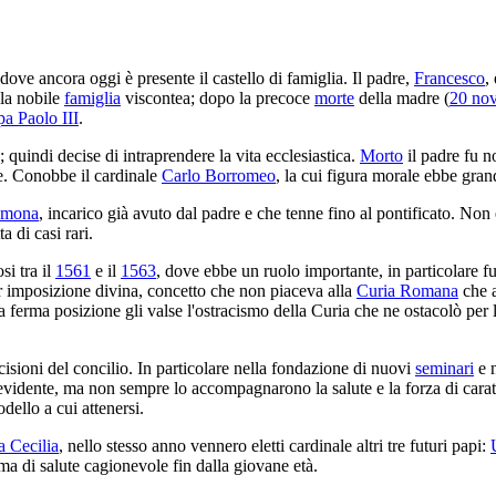
 dove ancora oggi è presente il castello di famiglia. Il padre,
Francesco
,
lla nobile
famiglia
viscontea; dopo la precoce
morte
della madre (
20 no
pa Paolo III
.
; quindi decise di intraprendere la vita ecclesiastica.
Morto
il padre fu 
e. Conobbe il cardinale
Carlo Borromeo
, la cui figura morale ebbe grand
emona
, incarico già avuto dal padre e che tenne fino al pontificato. Non 
a di casi rari.
si tra il
1561
e il
1563
, dove ebbe un ruolo importante, in particolare fu
 imposizione divina, concetto che non piaceva alla
Curia Romana
che a
ua ferma posizione gli valse l'ostracismo della Curia che ne ostacolò per
isioni del concilio. In particolare nella fondazione di nuovi
seminari
e n
evidente, ma non sempre lo accompagnarono la salute e la forza di caratt
ello a cui attenersi.
a Cecilia
, nello stesso anno vennero eletti cardinale altri tre futuri papi:
ma di salute cagionevole fin dalla giovane età.