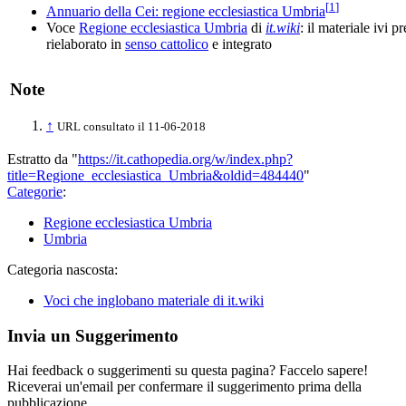
[
1
]
Annuario della Cei: regione ecclesiastica Umbria
Voce
Regione ecclesiastica Umbria
di
it.wiki
: il materiale ivi p
rielaborato in
senso cattolico
e integrato
Note
↑
URL consultato il 11-06-2018
Estratto da "
https://it.cathopedia.org/w/index.php?
title=Regione_ecclesiastica_Umbria&oldid=484440
"
Categorie
:
Regione ecclesiastica Umbria
Umbria
Categoria nascosta:
Voci che inglobano materiale di it.wiki
Invia un Suggerimento
Hai feedback o suggerimenti su questa pagina? Faccelo sapere!
Riceverai un'email per confermare il suggerimento prima della
pubblicazione.