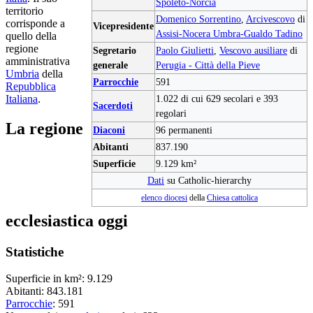
Spoleto-Norcia
territorio
Domenico Sorrentino
,
Arcivescovo
di
corrisponde a
Vicepresidente
Assisi-Nocera Umbra-Gualdo Tadino
quello della
regione
Segretario
Paolo Giulietti
,
Vescovo ausiliare
di
amministrativa
generale
Perugia - Città della Pieve
Umbria
della
Parrocchie
591
Repubblica
Italiana
.
1.022 di cui 629 secolari e 393
Sacerdoti
regolari
La regione
Diaconi
96 permanenti
Abitanti
837.190
Superficie
9.129 km²
Dati
su Catholic-hierarchy
elenco diocesi
della
Chiesa cattolica
ecclesiastica oggi
Statistiche
Superficie in km²: 9.129
Abitanti: 843.181
Parrocchie
: 591