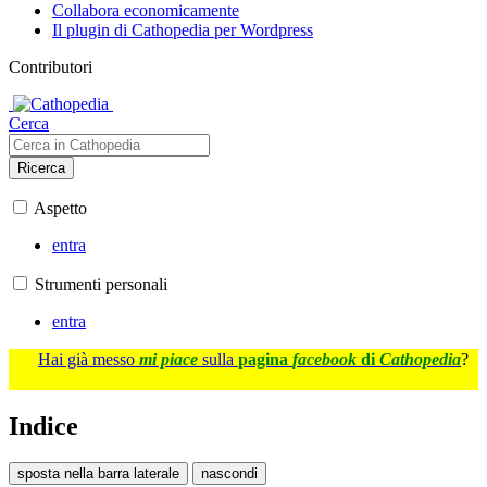
Collabora economicamente
Il plugin di Cathopedia per Wordpress
Contributori
Cerca
Ricerca
Aspetto
entra
Strumenti personali
entra
Hai già messo
mi piace
sulla
pagina
facebook
di
Cathopedia
?
Indice
sposta nella barra laterale
nascondi