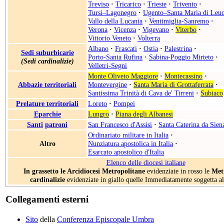
Treviso
·
Tricarico
·
Trieste
·
Trivento
·
Tursi–Lagonegro
·
Ugento–Santa Maria di Leu
Vallo della Lucania
·
Ventimiglia-Sanremo
·
Verona
·
Vicenza
·
Vigevano
·
Viterbo
·
Vittorio Veneto
·
Volterra
Albano
·
Frascati
·
Ostia
·
Palestrina
·
Sedi suburbicarie
Porto-Santa Rufina
·
Sabina-Poggio Mirteto
·
(Sedi cardinalizie)
Velletri-Segni
Monte Oliveto Maggiore
·
Montecassino
·
Abbazie territoriali
Montevergine
·
Santa Maria di Grottaferrata
·
Santissima Trinità di Cava de' Tirreni
·
Subiaco
Prelature territoriali
Loreto
·
Pompei
Eparchie
Lungro
·
Piana degli Albanesi
Santi
patroni
San Francesco d'Assisi
·
Santa Caterina da Sien
Ordinariato militare in Italia
·
Altro
Nunziatura apostolica in Italia
·
Esarcato apostolico d'Italia
Elenco delle diocesi italiane
In grassetto le Arcidiocesi Metropolitane
evidenziate in rosso le
Met
cardinalizie
evidenziate in giallo quelle Immediatamente soggetta a
Collegamenti esterni
Sito
della
Conferenza Episcopale Umbra