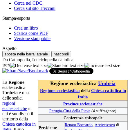
Cerca nel CDC
Cerca sul sito Treccani
Stampa/esporta
Crea un libro
Scarica come PDF
Versione stampabile
Aspetto
sposta nella barra laterale
nascondi
Da Cathopedia, l'enciclopedia cattolica.
100%
La
Regione
Regione ecclesiastica
Umbria
ecclesiastica
Regione ecclesiastica
della
Chiesa cattolica in
Umbria
è una
Italia
delle sedici
regioni
Province ecclesiastiche
ecclesiastiche
in
Perugia-Città della Pieve
(4 suffraganee)
cui è suddiviso il
Conferenza episcopale
territorio della
Chiesa cattolica in
Renato Boccardo
,
Arcivescovo
di
Presidente
Italia
. Il suo