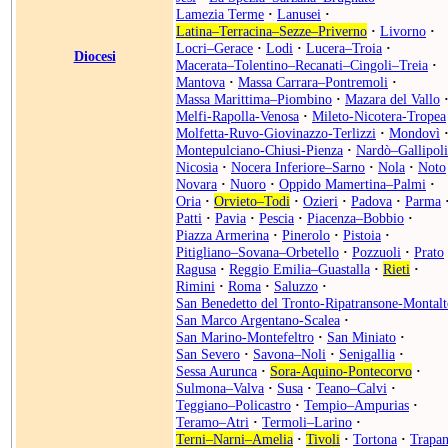
Lamezia Terme
·
Lanusei
·
Latina–Terracina–Sezze–Priverno
·
Livorno
·
Locri–Gerace
·
Lodi
·
Lucera–Troia
·
Diocesi
Macerata–Tolentino–Recanati–Cingoli–Treia
·
Mantova
·
Massa Carrara–Pontremoli
·
Massa Marittima–Piombino
·
Mazara del Vallo
Melfi-Rapolla-Venosa
·
Mileto-Nicotera-Tropea
Molfetta-Ruvo-Giovinazzo-Terlizzi
·
Mondovì
Montepulciano-Chiusi-Pienza
·
Nardò–Gallipoli
Nicosia
·
Nocera Inferiore–Sarno
·
Nola
·
Noto
Novara
·
Nuoro
·
Oppido Mamertina–Palmi
·
Oria
·
Orvieto–Todi
·
Ozieri
·
Padova
·
Parma
Patti
·
Pavia
·
Pescia
·
Piacenza–Bobbio
·
Piazza Armerina
·
Pinerolo
·
Pistoia
·
Pitigliano–Sovana–Orbetello
·
Pozzuoli
·
Prato
Ragusa
·
Reggio Emilia–Guastalla
·
Rieti
·
Rimini
·
Roma
·
Saluzzo
·
San Benedetto del Tronto-Ripatransone-Montalt
San Marco Argentano-Scalea
·
San Marino-Montefeltro
·
San Miniato
·
San Severo
·
Savona–Noli
·
Senigallia
·
Sessa Aurunca
·
Sora-Aquino-Pontecorvo
·
Sulmona–Valva
·
Susa
·
Teano–Calvi
·
Teggiano–Policastro
·
Tempio–Ampurias
·
Teramo–Atri
·
Termoli–Larino
·
Terni–Narni–Amelia
·
Tivoli
·
Tortona
·
Trapan