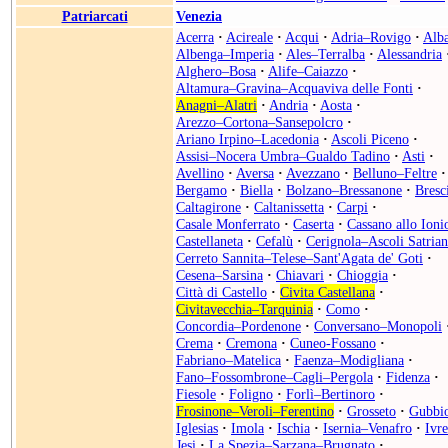
Patriarcati
Venezia
Acerra
·
Acireale
·
Acqui
·
Adria–Rovigo
·
Alb
Albenga–Imperia
·
Ales–Terralba
·
Alessandria
Alghero–Bosa
·
Alife–Caiazzo
·
Altamura–Gravina–Acquaviva delle Fonti
·
Anagni–Alatri
·
Andria
·
Aosta
·
Arezzo–Cortona–Sansepolcro
·
Ariano Irpino–Lacedonia
·
Ascoli Piceno
·
Assisi–Nocera Umbra–Gualdo Tadino
·
Asti
·
Avellino
·
Aversa
·
Avezzano
·
Belluno–Feltre
·
Bergamo
·
Biella
·
Bolzano–Bressanone
·
Bresc
Caltagirone
·
Caltanissetta
·
Carpi
·
Casale Monferrato
·
Caserta
·
Cassano allo Ioni
Castellaneta
·
Cefalù
·
Cerignola–Ascoli Satria
Cerreto Sannita–Telese–Sant'Agata de' Goti
·
Cesena–Sarsina
·
Chiavari
·
Chioggia
·
Città di Castello
·
Civita Castellana
·
Civitavecchia–Tarquinia
·
Como
·
Concordia–Pordenone
·
Conversano–Monopoli
Crema
·
Cremona
·
Cuneo-Fossano
·
Fabriano–Matelica
·
Faenza–Modigliana
·
Fano–Fossombrone–Cagli–Pergola
·
Fidenza
·
Fiesole
·
Foligno
·
Forlì–Bertinoro
·
Frosinone–Veroli–Ferentino
·
Grosseto
·
Gubbi
Iglesias
·
Imola
·
Ischia
·
Isernia–Venafro
·
Ivr
Jesi
·
La Spezia–Sarzana–Brugnato
·