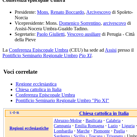
Conferenza episcopale Umbra
Presidente:
Mons.
Renato Boccardo
,
Arcivescovo
di Spoleto-
Norcia
Vicepresidente: Mons.
Domenico Sorrentino
,
arcivescovo
di
Assisi-Nocera Umbra-Gualdo Tadino.
Segretario:
Paolo Giulietti
,
Vescovo ausiliare
di Perugia - Città
della Pieve
La
Conferenza Episcopale Umbra
(CEU) ha sede ad
Assisi
presso il
Pontificio Seminario Regionale Umbro
Pio XI
.
Voci correlate
Regione ecclesiastica
Chiesa cattolica in Italia
Conferenza Episcopale Umbra
Pontificio Seminario Regionale Umbro "Pio XI"
v
d
m
Chiesa cattolica in Italia
•
•
Abruzzo-Molise
·
Basilicata
·
Calabria
·
Campania
·
Emilia Romagna
·
Lazio
·
Liguria
Regioni ecclesiastiche
Lombardia
·
Marche
·
Piemonte
·
Puglia
·
Sardegna
·
Sicilia
·
Toscana
·
Triveneto
·
Umbr