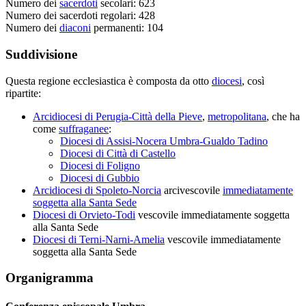
Numero dei
sacerdoti
secolari: 623
Numero dei sacerdoti regolari: 428
Numero dei
diaconi
permanenti: 104
Suddivisione
Questa regione ecclesiastica è composta da otto
diocesi
, così
ripartite:
Arcidiocesi di Perugia-Città della Pieve
,
metropolitana
, che ha
come
suffraganee
:
Diocesi di Assisi-Nocera Umbra-Gualdo Tadino
Diocesi di Città di Castello
Diocesi di Foligno
Diocesi di Gubbio
Arcidiocesi di Spoleto-Norcia
arcivescovile
immediatamente
soggetta alla Santa Sede
Diocesi di Orvieto-Todi
vescovile immediatamente soggetta
alla Santa Sede
Diocesi di Terni-Narni-Amelia
vescovile immediatamente
soggetta alla Santa Sede
Organigramma