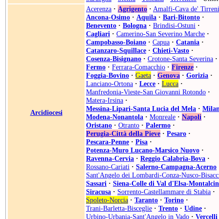
Acerenza
·
Agrigento
·
Amalfi-Cava de' Tirren
Ancona-Osimo
·
Aquila
·
Bari-Bitonto
·
Benevento
·
Bologna
·
Brindisi-Ostuni
·
Cagliari
·
Camerino-San Severino Marche
·
Campobasso-Boiano
·
Capua
·
Catania
·
Catanzaro-Squillace
·
Chieti-Vasto
·
Cosenza-Bisignano
·
Crotone-Santa Severina
·
Fermo
·
Ferrara-Comacchio
·
Firenze
·
Foggia-Bovino
·
Gaeta
·
Genova
·
Gorizia
·
Lanciano-Ortona
·
Lecce
·
Lucca
·
Manfredonia-Vieste-San Giovanni Rotondo
·
Matera-Irsina
·
Messina-Lipari-Santa Lucia del Mela
·
Mila
Arcidiocesi
Modena-Nonantola
·
Monreale
·
Napoli
·
Oristano
·
Otranto
·
Palermo
·
Perugia-Città della Pieve
·
Pesaro
·
Pescara-Penne
·
Pisa
·
Potenza-Muro Lucano-Marsico Nuovo
·
Ravenna-Cervia
·
Reggio Calabria-Bova
·
Rossano-Cariati
·
Salerno-Campagna-Acerno
Sant'Angelo dei Lombardi-Conza-Nusco-Bisacc
Sassari
·
Siena-Colle di Val d'Elsa-Montalci
Siracusa
·
Sorrento-Castellammare di Stabia
·
Spoleto-Norcia
·
Taranto
·
Torino
·
Trani-Barletta-Bisceglie
·
Trento
·
Udine
·
Urbino-Urbania-Sant'Angelo in Vado
·
Vercelli