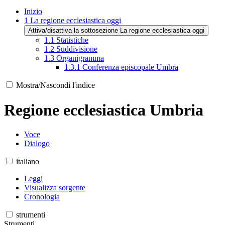
Inizio
1
La regione ecclesiastica oggi
Attiva/disattiva la sottosezione La regione ecclesiastica oggi
1.1
Statistiche
1.2
Suddivisione
1.3
Organigramma
1.3.1
Conferenza episcopale Umbra
Mostra/Nascondi l'indice
Regione ecclesiastica Umbria
Voce
Dialogo
italiano
Leggi
Visualizza sorgente
Cronologia
strumenti
Strumenti